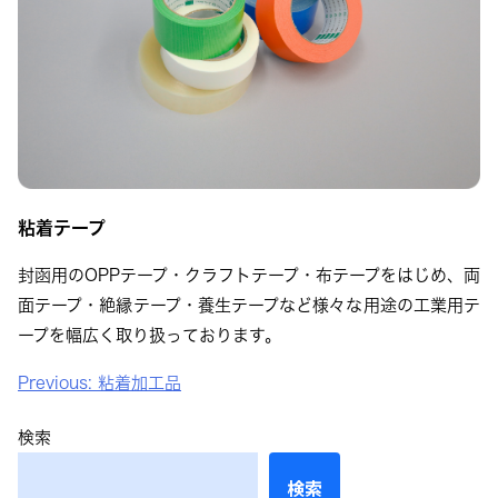
粘着テープ
封函用のOPPテープ・クラフトテープ・布テープをはじめ、両
面テープ・絶縁テープ・養生テープなど様々な用途の工業用テ
ープを幅広く取り扱っております。
投
Previous:
粘着加工品
稿
検索
ナ
ビ
検索