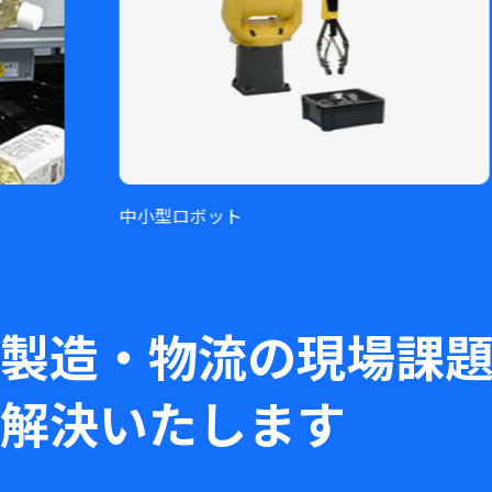
中小型ロボット
ゲンコツ
製造・物流の現場課
解決いたします