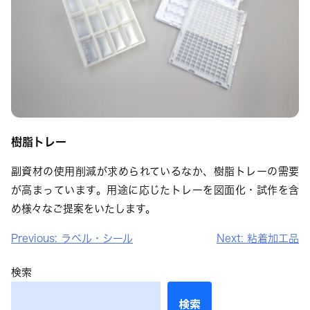
樹脂トレー
副資材の使用削減が求められているなか、樹脂トレーの需要
が高まっています。用途に応じたトレーを図面化・試作を含
め様々なご提案をいたします。
投
Previous:
ラベル・シール
Next:
粘着加工品
稿
検索
ナ
ビ
検索