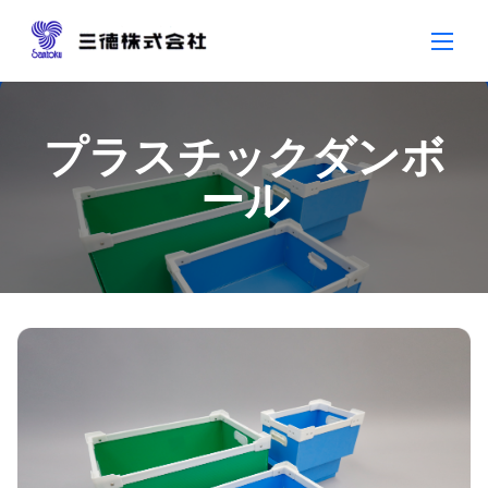
Skip
to
content
プラスチックダンボ
ール