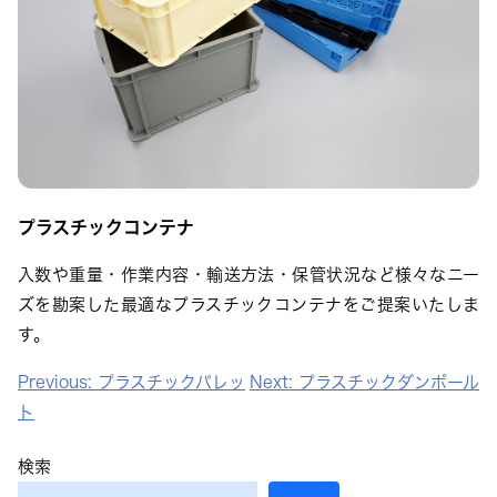
プラスチックコンテナ
入数や重量・作業内容・輸送方法・保管状況など様々なニー
ズを勘案した最適なプラスチックコンテナをご提案いたしま
す。
投
Previous:
プラスチックパレッ
Next:
プラスチックダンボール
稿
ト
ナ
検索
ビ